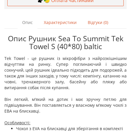
Оплата частинами
Опис
Характеристики
Відгуки (0)
Опис Рушник Sea To Summit Tek
Towel S (40*80) baltic
Tek Towel - це рушник із мікрофібри з найрозкішнішим
відчуттям на ринку. Супер поглинаючий і швидко
сохнучий, цей рушник ідеально підходить для подорожей, а
також для інших заходів, у тому числі: кемпінгу, катанню на
човні, тренажерного залу, басейну або пляжу або
витирання собак після купання.
Він легкий, м'який на дотик і має зручну петлю для
підвішування. Він поставляється у власному м'якому чохлі з
ЕВА на блискавці.
Особливості:
Чохол з EVA на блискавці для зберігання в комплекті