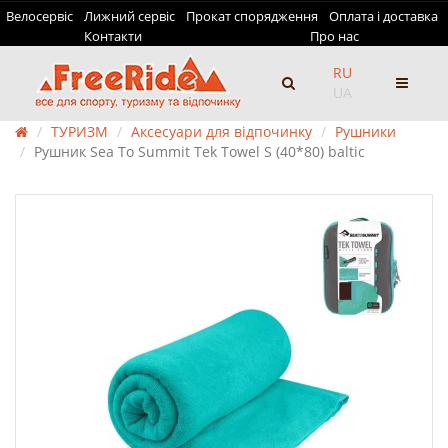
Велосервіс
Лижний сервіс
Прокат спорядження
Оплата і доставка
Контакти
Про нас
RU
UA
ТУРИЗМ
Аксесуари для відпочинку
Рушники
Рушник Sea To Summit Tek Towel S (40*80) baltic