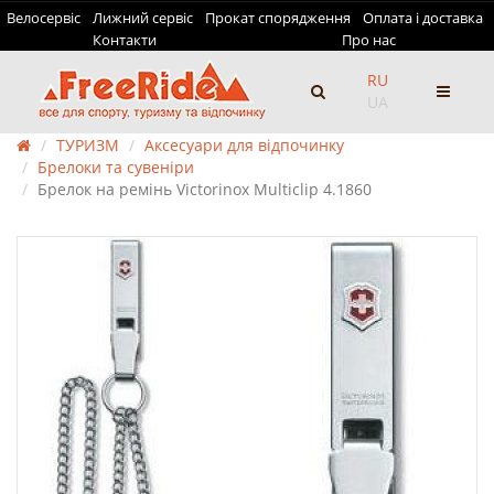
Велосервіс
Лижний сервіс
Прокат спорядження
Оплата і доставка
Контакти
Про нас
RU
UA
ТУРИЗМ
Аксесуари для відпочинку
Брелоки та сувеніри
Брелок на ремінь Victorinox Multiclip 4.1860