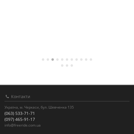
Контакти
Україна, м. Черкаси, бул. Шевченка 135
(063) 533-71-71
(097) 465-91-17
info@freeride.com.ua