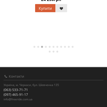
Купити
Контакти
Україна, м. Черкаси, бул. Шевченка 135
(063) 533-71-71
(097) 465-91-17
info@freeride.com.ua