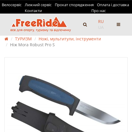
Велосервіс
Лижний сервіс
Прокат спорядження
Оплата і доставка
Контакти
Про нас
RU
UA
ТУРИЗМ
Ножі, мультитули, інструменти
Ніж Mora Robust Pro S