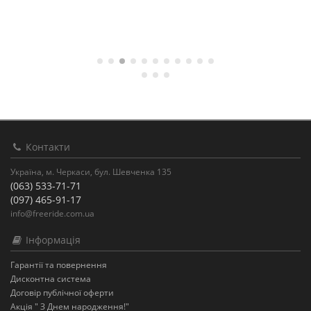
Контакти
Україна, м. Черкаси, бул. Шевченка 135
(063) 533-71-71
(097) 465-91-17
info@freeride.com.ua
Інформація
Гарантії та повернення
Дисконтна система
Договір публічної оферти
Акція " З Днем народження!"