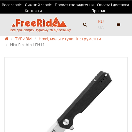
Велосервіс
Лижний сервіс
Прокат спорядження
Оплата і доставка
Контакти
Про нас
RU
UA
ТУРИЗМ
Ножі, мультитули, інструменти
Ніж Firebird FH11