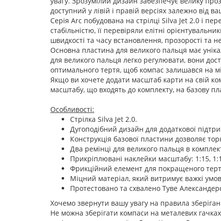
увагу. Зрозумілий дизайн забезпечує велику прозор
доступний у лівій і правій версіях залежно від в
Серія Arc побудована на стрілці Silva Jet 2.0 і 
стабільністю, її перевіряли елітні орієнтувальни
швидкості та часу встановлення, прозорості та н
Основна пластина для великого пальця має унікал
для великого пальця легко регулювати, вони дост
оптимального тертя, щоб компас залишався на міс
Якщо ви хочете додати масштаб карти на свій ком
масштабу, що входять до комплекту, на базову плас
Особливості:
Стрілка Silva Jet 2.0.
Дугоподібний дизайн для додаткової підтрим
Конструкція базової пластини дозволяє то
Два ремінці для великого пальця в комплект
Прикріплювані наклейки масштабу: 1:15, 1:10,
Фрикційний елемент для покращеного тертя
Міцний матеріал, який витримує важкі умов
Протестовано та схвалено Туве Александер
Хочемо звернути вашу увагу на правила зберіган
Не можна зберігати компаси на металевих гачках