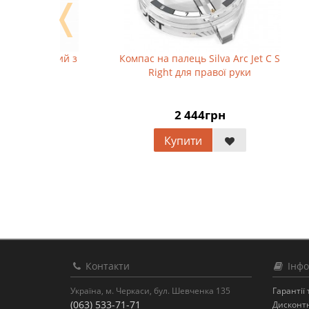
❬
тний з
Компас на палець Silva Arc Jet C S
Компа
Right для правої руки
2 444грн
Купити
Контакти
Інфо
Україна, м. Черкаси, бул. Шевченка 135
Гарантії
(063) 533-71-71
Дисконт