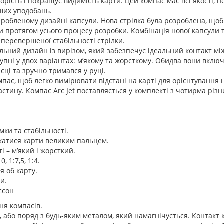
ість і покращує видимість карти. Цей компас має всі якості, необ
аших уподобань.
переробленому дизайні капсули. Нова стрілка була розроблена, щ
ки протягом усього процесу розробки. Комбінація нової капсули 
еперевершеної стабільності стрілки.
ьний дизайн із вирізом, який забезпечує ідеальний контакт між
упні у двох варіантах: м’якому та жорсткому. Обидва вони вклю
ці та зручно тримався у руці.
пас, щоб легко вимірювати відстані на карті для орієнтування н
тину. Компас Arc Jet поставляється у комплекті з чотирма різним
ки та стабільності.
ркатися карти великим пальцем.
і – м’який і жорсткий.
 1:7,5, 1:4.
 об карту.
и.
ссон
ня компасів.
, або поряд з будь-яким металом, який намагнічується. Контакт