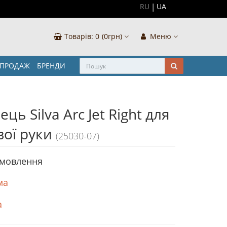
RU
UA
Товарів:
0
(0грн)
Меню
ЗПРОДАЖ
БРЕНДИ
ць Silva Arc Jet Right для
вої руки
(25030-07)
амовлення
ма
а