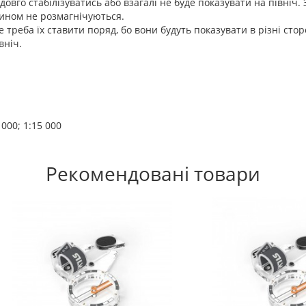
довго стабілізуватись або взагалі не буде показувати на північ.
чином не розмагнічуються.
треба їх ставити поряд, бо вони будуть показувати в різні сторо
вніч.
000; 1:15 000
Рекомендовані товари