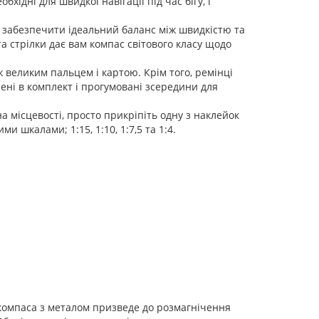
хідні для швидкої навігації під час бігу, і
об забезпечити ідеальний баланс між швидкістю та
та стрілки дає вам компас світового класу щодо
 великим пальцем і картою. Крім того, ремінці
чені в комплект і прогумовані зсередини для
а місцевості, просто прикріпіть одну з наклейок
и шкалами; 1:15, 1:10, 1:7,5 та 1:4.
 компаса з металом призведе до розмагнічення