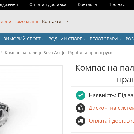
рядження
Оплата і доставка
Контакти
Про нас
тернет-замовлення
Контакти:
ЗИМОВИЙ СПОРТ
ВОДНИЙ СПОРТ
ВЕЛОТОВАРИ
РО
Компас на палець Silva Arc Jet Right для правої руки
Компас на пале
пра
Наявність: Пiд з
Дисконтна систе
Оплата і доставк