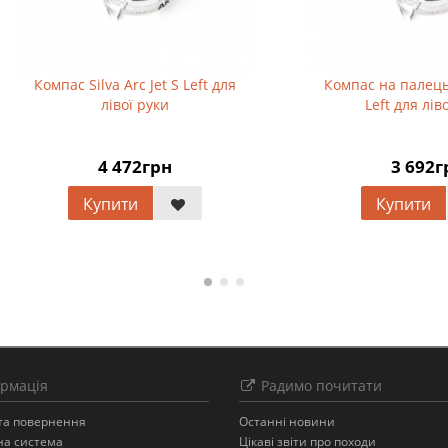
с Silva Arc Jet S Left для
Компас на палець Silva Arc J
лівої руки
Left для лівої руки
4 472грн
3 692грн
Купити
Купити
рмація
Радимо почитати
 та повернення
Останнi новини
на система
Цікаві звіти про походи