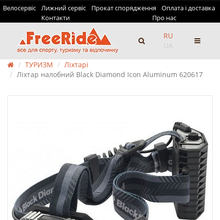
Велосервіс
Лижний сервіс
Прокат спорядження
Оплата і доставка
Контакти
Про нас
RU
UA
ТУРИЗМ
Ліхтарі
Ліхтар налобний Black Diamond Icon Aluminum 620617