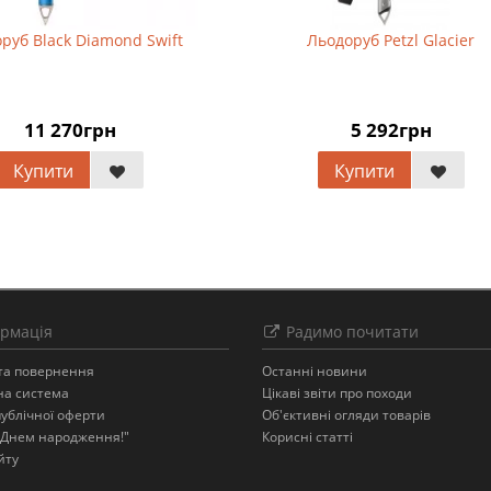
руб Black Diamond Swift
Льодоруб Petzl Glacier
11 270грн
5 292грн
Купити
Купити
рмація
Радимо почитати
 та повернення
Останнi новини
на система
Цікаві звіти про походи
публічної оферти
Об'єктивні огляди товарів
З Днем народження!"
Корисні статті
йту