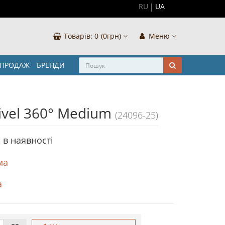
RU
UA
Товарів:
0
(0грн)
Меню
ЗПРОДАЖ
БРЕНДИ
ivel 360° Medium
(24096-25)
 в наявностi
ма
а