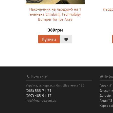
Наконечник на льодоруб на 1
Льодо
елемент Climbing Technology
Bumper for Ice-Axes
389грн
Купити
Контакти
Інфо
Україна, м. Черкаси, бул. Шевченка 135
Гарантії
(063) 533-71-71
Дисконт
(097) 465-91-17
Договір 
info@freeride.com.ua
Акція " 
Карта са