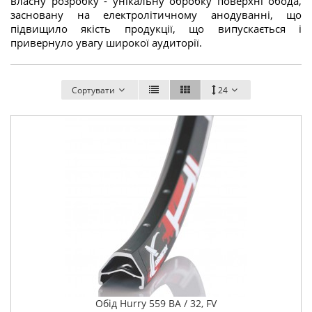
власну розробку - унікальну обробку поверхні обода,
засновану на електролітичному анодуванні, що
підвищило якість продукції, що випускається і
привернуло увагу широкої аудиторії.
Сортувати
24
Обід Hurry 559 BA / 32, FV