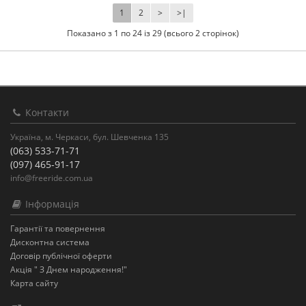
1
2
>
>|
Показано з 1 по 24 із 29 (всього 2 сторінок)
Контакти
Україна, м. Черкаси, бул. Шевченка 135
(063) 533-71-71
(097) 465-91-17
info@freeride.com.ua
Інформація
Гарантії та повернення
Дисконтна система
Договір публічної оферти
Акція " З Днем народження!"
Карта сайту