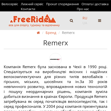
Велосервіс
Лижний сервіс
Прокат спорядження
Оплата і доставка
Контакти
Про нас
RU
UA
Бренд
Remerx
Remerx
Компанія Remerx була заснована в Чехії в 1990 році.
Спеціалізується на виробництві якісних і надійних
велокомплектуючих для різних типів велобайків -
гірських, міських, шосейних та ін.За 30 років
невпинного розвитку, впровадження нових технологій
і пошуку неординарних рішень, компанія зуміла
добиться визнання в країнах Європи. Продукція Remerx
затребувана як серед початківців велосипедистів, так і
серед професіоналів. У 2004 році компанія презентувала