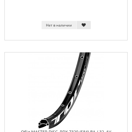
Нет в наличии
Обід MASTER DISC, RDX 7320 (584) BA / 32, AV