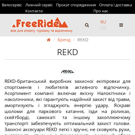
Велосервіс
Лижний сервіс
Прокат спорядження
Оплата і доставка
Контакти
Про нас
RU
UA
Бренд
REKD
REKD
REKD-британський виробник захисної екіпіровки для
спортсменів і любителів активного відпочинку.
Асортимент компанії включає якісну Налокітники і
наколінники, які гарантують надійний захист від травм,
амортизують і згладжують енергію удару. Яскраві
шоломи для паркового катання, їзди на роликах,
скейтборді, самокаті та іншому захоплюючому
транспорті забезпечують оптимальний захист голови.
Захисні аксесуари REKD легкі і зручні, не сковують рухи,