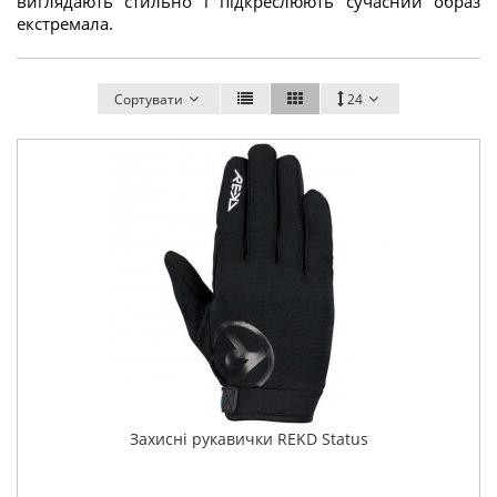
виглядають стильно і підкреслюють сучасний образ
екстремала.
Сортувати
24
Захисні рукавички REKD Status