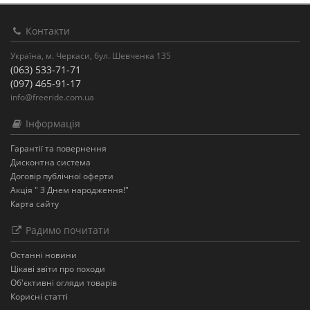
Контакти
Україна, м. Черкаси, бул. Шевченка 135
(063) 533-71-71
(097) 465-91-17
info@freeride.com.ua
Інформація
Гарантії та повернення
Дисконтна система
Договір публічної оферти
Акція " З Днем народження!"
Карта сайту
Радимо почитати
Останнi новини
Цікаві звіти про походи
Об'єктивні огляди товарів
Корисні статті