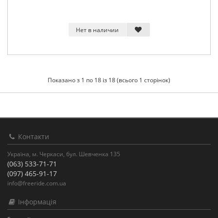
Нет в наличии
Показано з 1 по 18 із 18 (всього 1 сторінок)
Контакти
Україна, м. Черкаси, бул. Шевченка 135
(063) 533-71-71
(097) 465-91-17
info@freeride.com.ua
Інформація