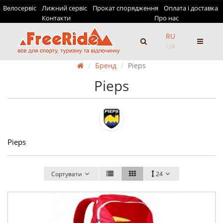
Велосервіс
Лижний сервіс
Прокат спорядження
Оплата і доставка
Контакти
Про нас
RU
UA
Бренд
Pieps
Pieps
Pieps
Сортувати
24