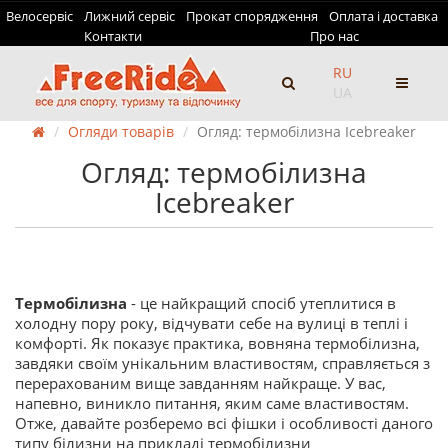
Велосервіс
Лижний сервіс
Прокат спорядження
Оплата і доставка
Контакти
Про нас
RU
UA
Огляди товарів
Огляд: термобілизна Icebreaker
Огляд: термобілизна
Icebreaker
Термобілизна
- це найкращий спосіб утеплитися в
холодну пору року, відчувати себе на вулиці в теплі і
комфорті. Як показує практика, вовняна термобілизна,
завдяки своїм унікальним властивостям, справляється з
перерахованим вище завданням найкраще. У вас,
напевно, виникло питання, яким саме властивостям.
Отже, давайте розберемо всі фішки і особливості даного
типу білизни на прикладі термобілизни