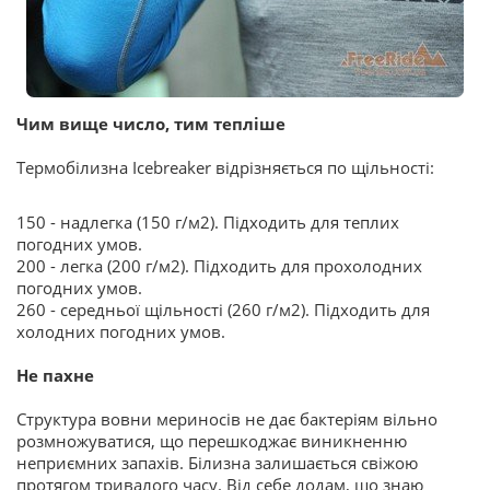
Чим вище число, тим тепліше
Термобілизна Icebreaker відрізняється по щільності:
150 - надлегка (150 г/м2). Підходить для теплих
погодних умов.
200 - легка (200 г/м2). Підходить для прохолодних
погодних умов.
260 - середньої щільності (260 г/м2). Підходить для
холодних погодних умов.
Не пахне
Структура вовни мериносів не дає бактеріям вільно
розмножуватися, що перешкоджає виникненню
неприємних запахів. Білизна залишається свіжою
протягом тривалого часу. Від себе додам, що знаю