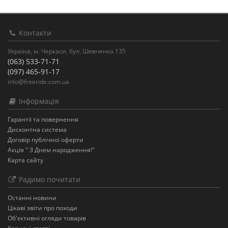
Контакти
Україна, м. Черкаси, бул. Шевченка 135
(063) 533-71-71
(097) 465-91-17
info@freeride.com.ua
Інформація
Гарантії та повернення
Дисконтна система
Договір публічної оферти
Акція " З Днем народження!"
Карта сайту
Радимо почитати
Останнi новини
Цікаві звіти про походи
Об'єктивні огляди товарів