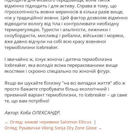
відмінно підходить і для активу. Справа в тому, що
гігроскопічність вовни мериносів в кілька разів вище,
ніж у традиційної вовни. Цей фактор дозволяє відмінно
відводити вологу від тіла і контролювати необхідну
терморегуляцію. Туристи і альпіністи, лижники і
сноубордисти, мисливці і рибалки, військові і моряки,
вже давно відчули на собі всю красу вовняної
термобілизни Icebreaker.
І звичайно ж, існує жіноча
і дитяча термобілизна
Icebreaker, яка володіє всіма перерахованими вище
якостями і скроєно спеціально по жіночій фігурі.
Якщо ви шукайте білизну "на всі випадки життя" або ж
просто бажаєте спробувати більш екологічний і
приємний варіант термобілизни, то Icebreaker – це саме
те, що вам потрібно!
Автор: Коба ОЛЕКСАНДР.
← Огляд: зимові черевики Salomon Elbrus
|
Огляд: Рукавички Viking Sonja Dry Zone Glove →