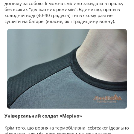
догляду за собою. Її можна сміливо закидати в пралку
без всяких "делікатних режимів". Єдине що, прати в
холодній воді (30-40 градусів) і ні в якому разі не
сушити на батареї (власне, як і традиційну вовну).
Універсальний солдат «Меріно»
Крім того, що вовняна термобілизна Icebreaker ідеально
підходить для міського середовища, вона також