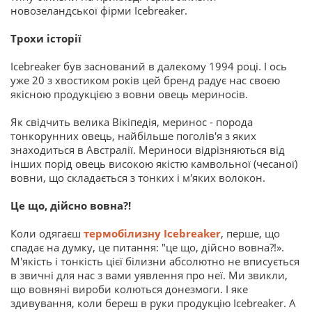
новозеландської фірми Icebreaker.
Трохи історії
Icebreaker був заснований в далекому 1994 році. І ось
уже 20 з хвостиком років цей бренд радує нас своєю
якісною продукцією з вовни овець мериносів.
Як свідчить велика Вікіпедія, меринос - порода
тонкорунних овець, найбільше поголів'я з яких
знаходиться в Австралії. Мериноси відрізняються від
інших порід овець високою якістю камвольної (чесаної)
вовни, що складається з тонких і м'яких волокон.
Це що, дійсно вовна?!
Коли одягаєш
термобілизну Icebreaker
, перше, що
спадає на думку, це питання: "це що, дійсно вовна?!».
М'якість і тонкість цієї білизни абсолютно не вписується
в звичні для нас з вами уявлення про неї. Ми звикли,
що вовняні вироби колються донезмоги. І яке
здивування, коли береш в руки продукцію Icebreaker. А