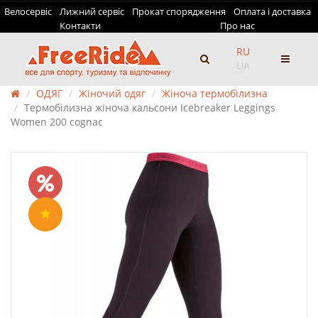
Велосервіс
Лижний сервіс
Прокат спорядження
Оплата і доставка
Контакти
Про нас
RU
UA
ОДЯГ
Жіночий одяг
Жіноча термобілизна
Термобілизна жіноча кальсони Icebreaker Leggings
Women 200 cognac