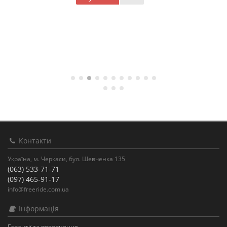
Контакти
Україна, м. Черкаси, бул. Шевченка 135
(063) 533-71-71
(097) 465-91-17
info@freeride.com.ua
Інформація
Гарантії та повернення