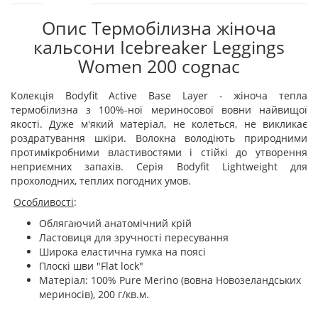
Опис Термобілизна жіноча
кальсони Icebreaker Leggings
Women 200 cognac
Колекція Bodyfit Active Base Layer - жіноча тепла
термобілизна з 100%-ної мериносової вовни найвищої
якості. Дуже м'який матеріал, не колеться, не викликає
роздратування шкіри. Волокна володіють природними
протимікробними властивостями і стійкі до утворення
неприємних запахів. Серія Bodyfit Lightweight для
прохолодних, теплих погодних умов.
Особливості
:
Облягаючий анатомічний крій
Ластовиця для зручності пересування
Широка еластична гумка на поясі
Плоскі шви "Flat lock"
Матеріал: 100% Pure Merino (вовна Новозеландських
мериносів), 200 г/кв.м.