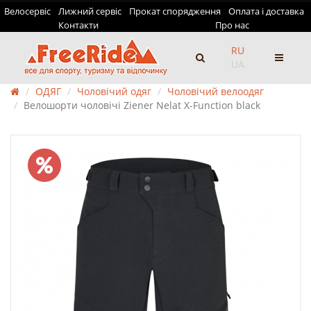
Велосервіс
Лижний сервіс
Прокат спорядження
Оплата і доставка
Контакти
Про нас
RU
UA
ОДЯГ
Чоловічий одяг
Чоловічий велоодяг
Велошорти чоловічі Ziener Nelat X-Function black