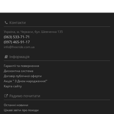
Контакти
Україна, м. Черкаси, бул. Шевченка 135
(063) 533-71-71
(097) 465-91-17
info@freeride.com.ua
Інформація
Гарантії та повернення
Дисконтна система
Договір публічної оферти
Акція " З Днем народження!"
Карта сайту
Радимо почитати
Останнi новини
Цікаві звіти про походи