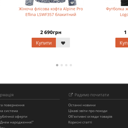
 флісова кофта Alpine Pro
Футболка жіноча Turbat Co
ina LSWF357 блакитний
Logo 2 LS Wmn
2 690грн
1 395грн
Купити
Купити
рмація
Радимо почитати
 та повернення
Останнi новини
на система
Цікаві звіти про походи
публічної оферти
Об'єктивні огляди товарів
З Днем народження!"
Корисні статті
йту