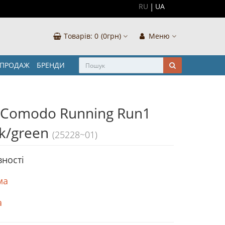
RU
UA
Товарів:
0
(0грн)
Меню
ЗПРОДАЖ
БРЕНДИ
Comodo Running Run1
ck/green
(25228~01)
вності
ма
а