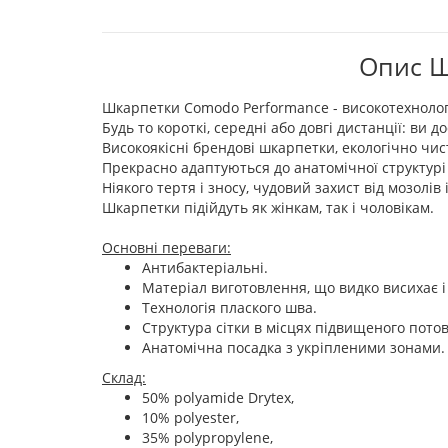
Опис Ш
Шкарпетки Comodo Performance - високотехнологі
Будь то короткі, середні або довгі дистанції: ви д
Високоякісні брендові шкарпетки, екологічно чи
Прекрасно адаптуються до анатомічної структурі 
Ніякого тертя і зносу, чудовий захист від мозолів 
Шкарпетки підійдуть як жінкам, так і чоловікам.
Основні переваги:
Антибактеріальні.
Матеріал виготовлення, що видко висихає і
Технологія плаского шва.
Структура сітки в місцях підвищеного пото
Анатомічна посадка з укріпленими зонами.
Склад:
50% polyamide Drytex,
10% polyester,
35% polypropylene,