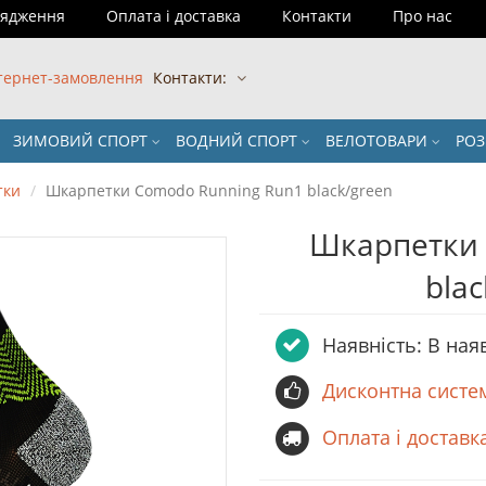
рядження
Оплата і доставка
Контакти
Про нас
тернет-замовлення
Контакти:
ЗИМОВИЙ СПОРТ
ВОДНИЙ СПОРТ
ВЕЛОТОВАРИ
РО
тки
Шкарпетки Comodo Running Run1 black/green
Шкарпетки 
bla
Наявність: В ная
Дисконтна систе
Оплата і доставк