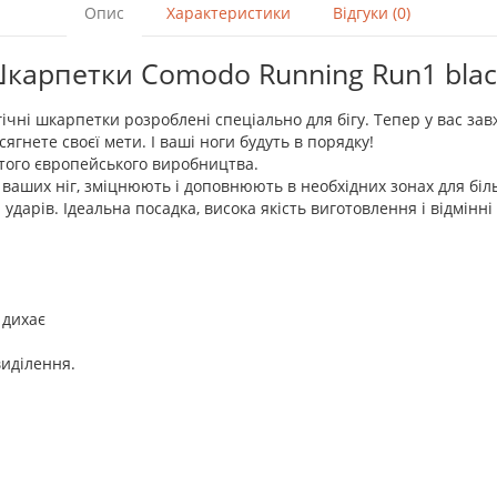
Опис
Характеристики
Відгуки (0)
карпетки Comodo Running Run1 blac
чні шкарпетки розроблені спеціально для бігу. Тепер у вас за
осягнете своєї мети. І ваші ноги будуть в порядку!
стого європейського виробництва.
ваших ніг, зміцнюють і доповнюють в необхідних зонах для біль
і ударів. Ідеальна посадка, висока якість виготовлення і відмінні
 дихає
виділення.