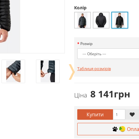
Колір
Розмір
❭
Таблиця розмірів
8 141грн
Ціна
Купити
Опла