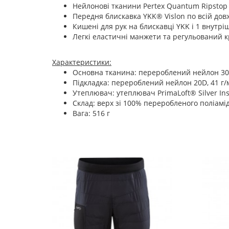
Нейлонові тканини Pertex Quantum Ripstop 
Передня блискавка YKK® Vislon по всій дов
Кишені для рук на блискавці YKK і 1 внутр
Легкі еластичні манжети та регульований 
Характеристики:
Основна тканина: перероблений нейлон 30D
Підкладка: перероблений нейлон 20D, 41 г/
Утеплювач: утеплювач PrimaLoft® Silver Ins
Склад: верх зі 100% переробленого поліамід
Вага: 516 г