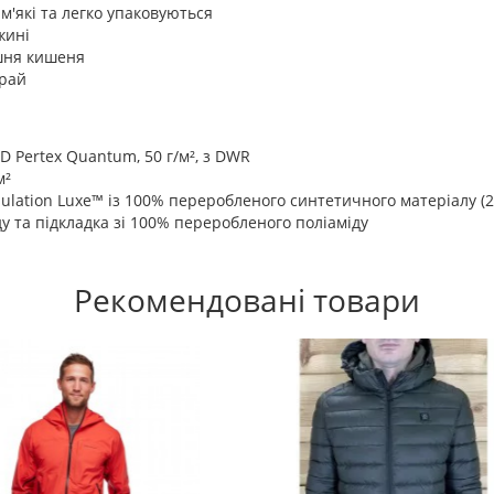
м'які та легко упаковуються
жині
ішня кишеня
край
 Pertex Quantum, 50 г/м², з DWR
м²
ulation Luxe™ із 100% переробленого синтетичного матеріалу (23
у та підкладка зі 100% переробленого поліаміду
Рекомендовані товари