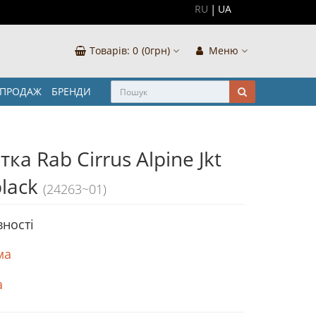
RU
UA
Товарів:
0
(0грн)
Меню
ЗПРОДАЖ
БРЕНДИ
ка Rab Cirrus Alpine Jkt
black
(24263~01)
вності
ма
а