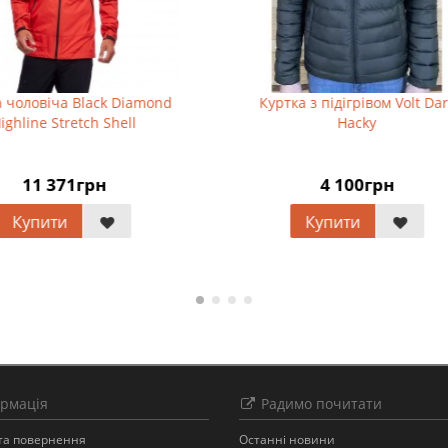
а чоловіча Black Diamond
Куртка з підігрівом Volt Da
ighline Stretch Shell
Hacky
11 371грн
4 100грн
Купити
Купити
рмація
Радимо почитати
 та повернення
Останнi новини