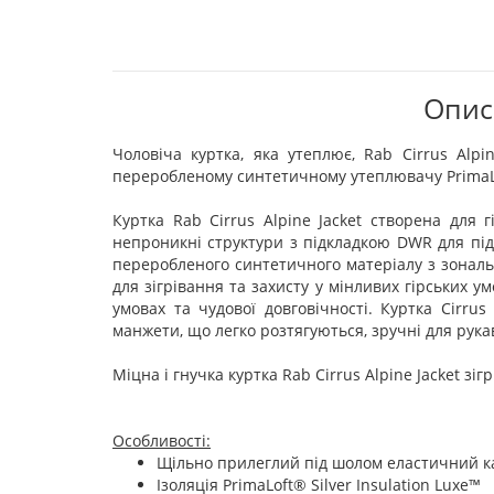
Опис 
Чоловіча куртка, яка утеплює, Rab Cirrus Alp
переробленому синтетичному утеплювачу PrimaLoft 
Куртка Rab Cirrus Alpine Jacket створена для
непроникні структури з підкладкою DWR для підв
переробленого синтетичного матеріалу з зональн
для зігрівання та захисту у мінливих гірських у
умовах та чудової довговічності. Куртка Cirr
манжети, що легко розтягуються, зручні для рука
Міцна і гнучка куртка Rab Cirrus Alpine Jacket зіг
Особливості:
Щільно прилеглий під шолом еластичний 
Ізоляція PrimaLoft® Silver Insulation Luxe™