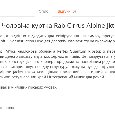
Опис
Відгуки (0)
Чоловіча куртка Rab Cirrus Alpine Jkt
ine Jkt відмінно підходить для екіпірування на зимову прогу
Silver Insulation Luxe для довговічного захисту на високому рі
 гір. М'яка нейлонова оболонка Pertex Quantum Ripstop з пер
ищеного захисту від атмосферних впливів. Це поєднується з у
ою конструкцією з мікроперегородками та наскрізним рядком. 
мовах, використовує складну структуру, схожу на пух, для пруж
us Alpine Jacket також має щільно прилеглий еластичний кап
вичок, регульований край і інтегрований мішок для речей.
ріває в мінливих гірських умовах.
капюшон