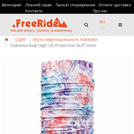
Велосервіс
Лижний сервіс
Прокат спорядження
Оплата і доставка
Контакти
Про нас
RU
UA
ОДЯГ
Мультифункціональні пов'язки
Пов'язка баф High UV Protection Buff Stem