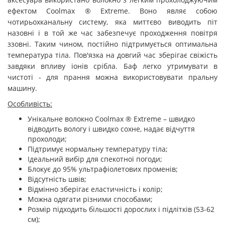
ефектом Coolmax ® Extreme. Воно являє собою
чотирьохканальну систему, яка миттєво виводить піт
назовні і в той же час забезпечує проходження повітря
ззовні. Таким чином, постійно підтримується оптимальна
температура тіла. Пов'язка на довгий час зберігає свіжість
завдяки впливу іонів срібла. Баф легко утримувати в
чистоті - для прання можна використовувати пральну
машину.
Особливість:
Унікальне волокно Coolmax ® Extreme –
швидко
відводить вологу і швидко сохне, надає відчуття
прохолоди
;
Підтримує нормальну температуру тіла;
Ідеальний вибір для спекотної погоди;
Блокує до 95% ультрафіолетових променів;
Відсутність швів;
Відмінно зберігає еластичність і колір;
Можна одягати різними способами;
Розмір підходить більшості дорослих і підлітків (53-62
см);