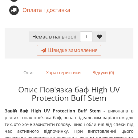
Оплата і доставка
Немає в наявностi
Швидке замовлення
Опис
Характеристики
Відгуки (0)
Опис Пов'язка баф High UV
Protection Buff Stem
Завій
баф
High UV Protection Buff Stem
- виконана в
різних тонах пов'язка баф, вона є ідеальним варіантом для
тих, хто хоче захистити голову, шию і обличчя від спеки під
час активного відпочинку. При виготовленні цього
аксесуара використано волокно з легким прохолоджуючим