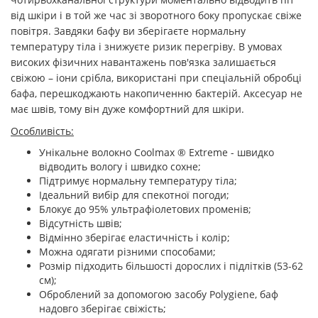
від шкіри і в той же час зі зворотного боку пропускає свіже
повітря. Завдяки бафу ви зберігаєте нормальну
температуру тіла і знижуєте ризик перегріву. В умовах
високих фізичних навантажень пов'язка залишається
свіжою – іони срібла, використані при спеціальній обробці
бафа, перешкоджають накопиченню бактерій. Аксесуар не
має швів, тому він дуже комфортний для шкіри.
Особливість:
Унікальне волокно Coolmax ® Extreme - швидко
відводить вологу і швидко сохне;
Підтримує нормальну температуру тіла;
Ідеальний вибір для спекотної погоди;
Блокує до 95% ультрафіолетових променів;
Відсутність швів;
Відмінно зберігає еластичність і колір;
Можна одягати різними способами;
Розмір підходить більшості дорослих і підлітків (53-62
см);
Оброблений за допомогою засобу Polygiene, баф
надовго зберігає свіжість;