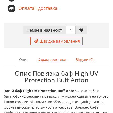
Оплата і доставка
Немає в наявностi
Швидке замовлення
Опис
Характеристики
Відгуки (0)
Опис Пов'язка баф High UV
Protection Buff Anton
Завій
баф
High UV Protection Buff Anton
являє собою
багатофункціональну пов'язку, яку можна одягати на голову
і шию самими різними способами завдяки циліндричній
формі і високій еластичності аксесуара. Волокно бафа
Coolmax ® Extreme з легким прохолоджуючим ефектом має