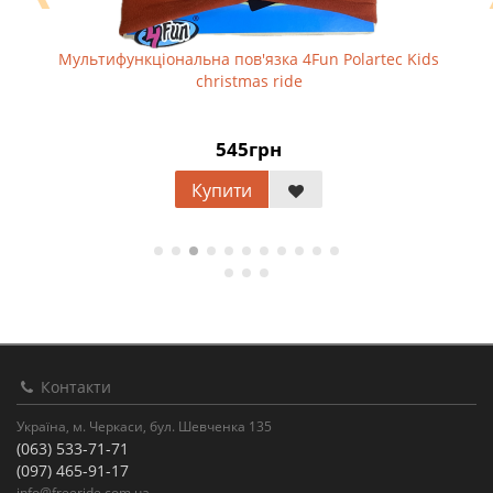
Мультифункціональна пов'язка 4Fun Polartec Kids
christmas ride
545грн
Купити
Контакти
Україна, м. Черкаси, бул. Шевченка 135
(063) 533-71-71
(097) 465-91-17
info@freeride.com.ua