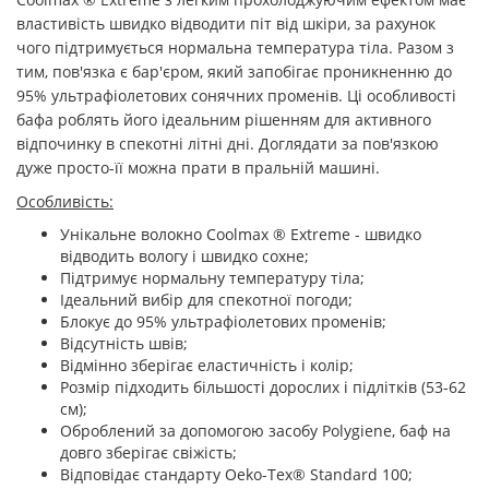
властивість швидко відводити піт від шкіри, за рахунок
чого підтримується нормальна температура тіла. Разом з
тим, пов'язка є бар'єром, який запобігає проникненню до
95% ультрафіолетових сонячних променів. Ці особливості
бафа роблять його ідеальним рішенням для активного
відпочинку в спекотні літні дні. Доглядати за пов'язкою
дуже просто-її можна прати в пральній машині.
Особливість:
Унікальне волокно Coolmax ® Extreme - швидко
відводить вологу і швидко сохне;
Підтримує нормальну температуру тіла;
Ідеальний вибір для спекотної погоди;
Блокує до 95% ультрафіолетових променів;
Відсутність швів;
Відмінно зберігає еластичність і колір;
Розмір підходить більшості дорослих і підлітків (53-62
см);
Оброблений за допомогою засобу Polygiene, баф на
довго зберігає свіжість;
Відповідає стандарту Oeko-Tex® Standard 100;