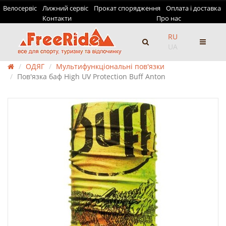
Велосервіс
Лижний сервіс
Прокат спорядження
Оплата і доставка
Контакти
Про нас
RU
UA
ОДЯГ
Мультифункціональні пов'язки
Пов'язка баф High UV Protection Buff Anton