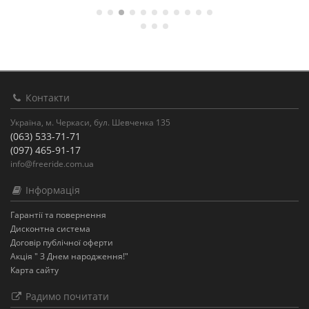
Контакти
Україна, м. Черкаси, бул. Шевченка 135
(063) 533-71-71
(097) 465-91-17
info@freeride.com.ua
Інформація
Гарантії та повернення
Дисконтна система
Договір публічної оферти
Акція " З Днем народження!"
Карта сайту
Радимо почитати