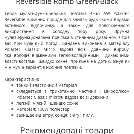
Reversible Romb Green/Black
Тепла мультифункціональна пов'язка 4Fun AW Polartec
Reversible відмінно підійде для занять будь-якими видами
активного відпочинку, а також для повсякденного
використання в холодну пору року. Зручна
мультифункціональна пов'язка з стильним дизайном зігріє
вас при будь-якій погоді. Бандана виконана з матеріалу
Polartec Classic Micro вздовз всієї довжини виробу,
яка володіє відмінними теплоізоляційними і дихаючими
властивостями, швидко сохне, приємна на дотик. Існує як
мінімум 8 варіантів носіння пов'язки.
Характеристики:
тонкий еластичний матеріал
складається з трикотажної частини і мікрофлісом
Polartec Classic micro® вздовз всієї довжини
легкий, м'який і швидко сохне
матеріал: 100% поліестер
захищає від вітру, сонця, снігу і пилу.
Рекомендовані товари