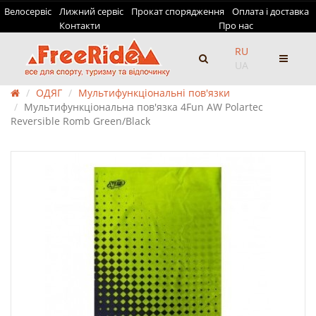
Велосервіс
Лижний сервіс
Прокат спорядження
Оплата і доставка
Контакти
Про нас
RU
UA
ОДЯГ
Мультифункціональні пов'язки
Мультифункціональна пов'язка 4Fun AW Polartec
Reversible Romb Green/Black