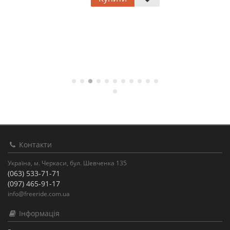
Контакти
Україна, м. Черкаси, бул. Шевченка 135
(063) 533-71-71
(097) 465-91-17
info@freeride.com.ua
Інформація