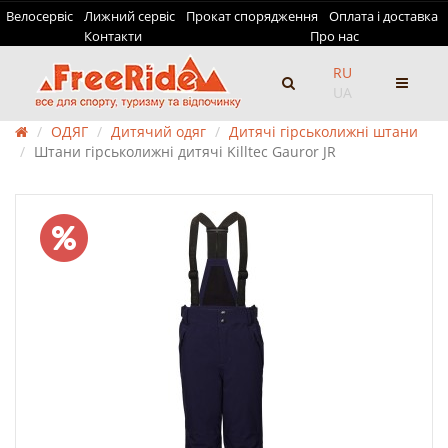
Велосервіс
Лижний сервіс
Прокат спорядження
Оплата і доставка
Контакти
Про нас
RU
UA
ОДЯГ
Дитячий одяг
Дитячі гірськолижні штани
Штани гірськолижні дитячі Killtec Gauror JR