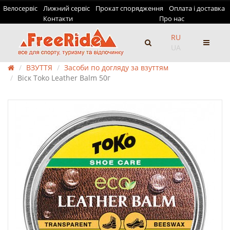
Велосервіс
Лижний сервіс
Прокат спорядження
Оплата і доставка
Контакти
Про нас
RU
UA
ВЗУТТЯ
Засоби по догляду за взуттям
Віск Toko Leather Balm 50г