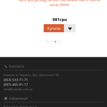
spray 300ml
981грн
Купити
Контакти
Україна, м. Черкаси, бул. Шевченка 135
(063) 533-71-71
(097) 465-91-17
info@freeride.com.ua
Інформація
Гарантії та повернення