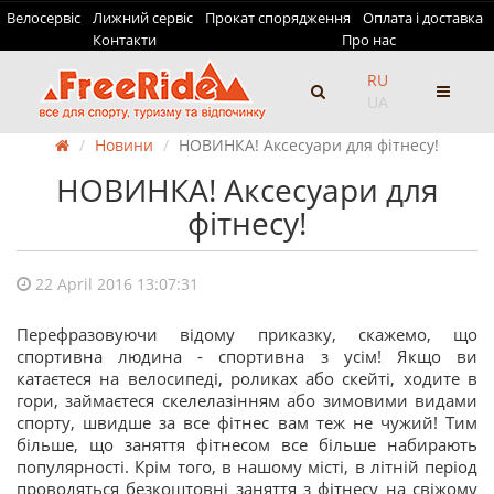
Велосервіс
Лижний сервіс
Прокат спорядження
Оплата і доставка
Контакти
Про нас
RU
UA
Новини
НОВИНКА! Аксесуари для фітнесу!
НОВИНКА! Аксесуари для
фітнесу!
22 April 2016 13:07:31
Перефразовуючи відому приказку, скажемо, що
спортивна людина - спортивна з усім! Якщо ви
катаєтеся на велосипеді, роликах або скейті, ходите в
гори, займаєтеся скелелазінням або зимовими видами
спорту, швидше за все фітнес вам теж не чужий! Тим
більше, що заняття фітнесом все більше набирають
популярності. Крім того, в нашому місті, в літній період
проводяться безкоштовні заняття з фітнесу на свіжому