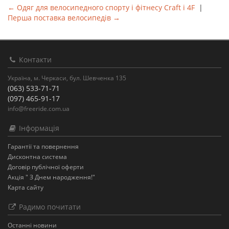
← Одяг для велосипедного спорту і фітнесу Craft і 4F
|
Перша поставка велосипедів →
Контакти
Україна, м. Черкаси, бул. Шевченка 135
(063) 533-71-71
(097) 465-91-17
info@freeride.com.ua
Інформація
Гарантії та повернення
Дисконтна система
Договір публічної оферти
Акція " З Днем народження!"
Карта сайту
Радимо почитати
Останнi новини