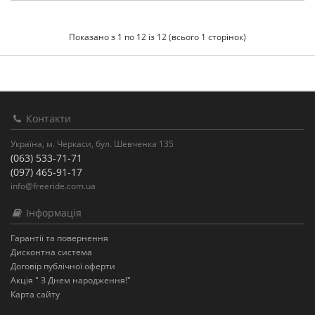
Показано з 1 по 12 із 12 (всього 1 сторінок)
Контакти
Україна, м. Черкаси, бул. Шевченка 135
(063) 533-71-71
(097) 465-91-17
info@freeride.com.ua
Інформація
Гарантії та повернення
Дисконтна система
Договір публічної оферти
Акція " З Днем народження!"
Карта сайту