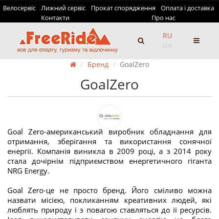
Велосервіс
Лижний сервіс
Прокат спорядження
Оплата і доставка
Контакти
Про нас
RU
UA
Бренд
GoalZero
GoalZero
Goal Zero-американський виробник обладнання для
отримання, зберігання та використання сонячної
енергії. Компанія виникла в 2009 році, а з 2014 року
стала дочірнім підприємством енергетичного гіганта
NRG Energy.
Goal Zero-це не просто бренд. Його сміливо можна
назвати місією, покликанням креативних людей, які
люблять природу і з повагою ставляться до її ресурсів.