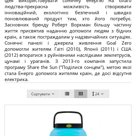
Ідея використовувати сонячну енергію на благо
людства-прекрасна можливість створювати
інноваційний, екологічно безпечний і швидко
поновлюваний продукт тим, хто його потребує.
Засновник бренду Роберт Воркман більшу частину
життя присвятив наданню допомоги людям з бідних
країн, а також постраждалим у надзвичайних ситуаціях.
Сонячні панелі і джерела живлення Goal Zero
допомогли жителям Гаїті (2010), Японії (2011) і США
(2012) впоратися з руйнівними наслідками землетрусів,
цунамі і ураганів. З 2013-го компанія запустила
програму Share the Sun ("Поділися сонцем"), метою якої
стала Енерго допомога жителям країн, де досі відсутня
електрика.
Сортувати
24