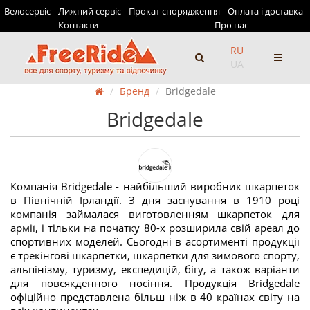
Велосервіс
Лижний сервіс
Прокат спорядження
Оплата і доставка
Контакти
Про нас
RU
UA
Бренд
Bridgedale
Bridgedale
Компанія Bridgedale - найбільший виробник шкарпеток
в Північній Ірландії. З дня заснування в 1910 році
компанія займалася виготовленням шкарпеток для
армії, і тільки на початку 80-х розширила свій ареал до
спортивних моделей. Сьогодні в асортименті продукції
є трекінгові шкарпетки, шкарпетки для зимового спорту,
альпінізму, туризму, експедицій, бігу, а також варіанти
для повсякденного носіння. Продукція Bridgedale
офіційно представлена більш ніж в 40 країнах світу на