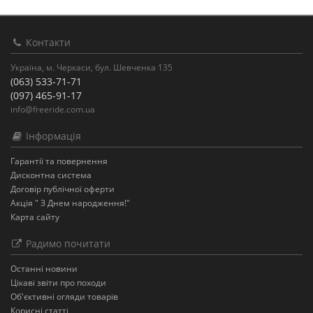
Контакти
Україна, м. Черкаси, бул. Шевченка 135
(063) 533-71-71
(097) 465-91-17
info@freeride.com.ua
Інформація
Гарантії та повернення
Дисконтна система
Договір публічної оферти
Акція " З Днем народження!"
Карта сайту
Радимо почитати
Останнi новини
Цікаві звіти про походи
Об'єктивні огляди товарів
Корисні статті