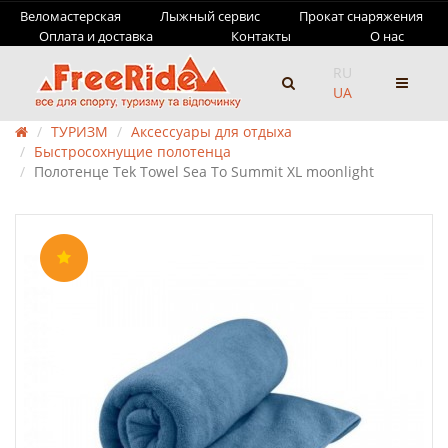
Веломастерская
Лыжный сервис
Прокат снаряжения
Оплата и доставка
Контакты
О нас
RU
UA
ТУРИЗМ
Аксессуары для отдыха
Быстросохнущие полотенца
Полотенце Tek Towel Sea To Summit XL moonlight