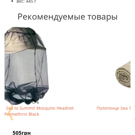
вес: 445 г
Рекомендуемые товары
❬
Полотенце Sea To Summit DryLite Towel XL desert
1 288грн