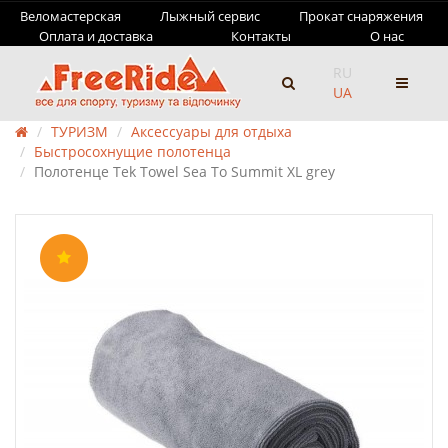
Веломастерская
Лыжный сервис
Прокат снаряжения
Оплата и доставка
Контакты
О нас
RU
UA
ТУРИЗМ
Аксессуары для отдыха
Быстросохнущие полотенца
Полотенце Tek Towel Sea To Summit XL grey