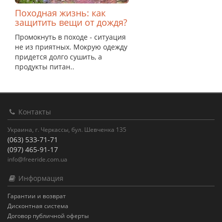
Походная жизнь: как
защитить вещи от дождя?
Промокнуть в походе - ситуация
не из приятных. Мокрую одежду
придется долго сушить, а
продукты питан..
Контакты
Украина, г. Черкассы, бул. Шевченка 135
(063) 533-71-71
(097) 465-91-17
info@freeride.com.ua
Информация
Гарантии и возврат
Дисконтная система
Договор публичной оферты