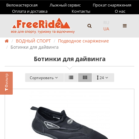
Веломастерская
Лыжный сервис
Прокат снаряжения
Оплата и доставка
Контакты
О нас
RU
UA
ВОДНЫЙ СПОРТ
Подводное снаряжение
Ботинки для дайвинга
Ботинки для дайвинга
Фильтр
Сортировать
24