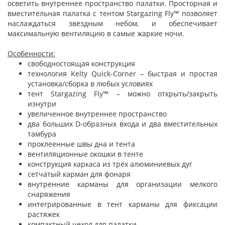
осветить внутреннее пространство палатки. Просторная и
вместительная палатка с тентом Stargazing Fly™ позволяет
наслаждаться звёздным небом, и обеспечивает
максимальную вентиляцию в самые жаркие ночи.
Особенности:
свободностоящая конструкция
технология Kelty Quick-Corner – быстрая и простая
установка/сборка в любых условиях
тент Stargazing Fly™ – можно открыть/закрыть
изнутри
увеличенное внутреннее пространство
два больших D-образных входа и два вместительных
тамбура
проклеенные швы дна и тента
вентиляционные окошки в тенте
конструкция каркаса из трёх алюминиевых дуг
сетчатый карман для фонаря
внутренние карманы для организации мелкого
снаряжения
интегрированные в тент карманы для фиксации
растяжек
компактный чехол для палатки