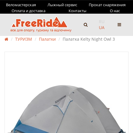
Веломастерская
Лыжный сервис
Прокат снаряжения
Оплата и доставка
Контакты
О нас
RU
UA
ТУРИЗМ
Палатки
Палатка Kelty Night Owl 3