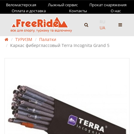
Веломастерская
Лыжный сервис
Прокат снаряжения
Оплата и доставка
Контакты
О нас
RU
UA
ТУРИЗМ
Палатки
Каркас фиберглассовый Terra Incognita Grand 5