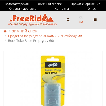
Веломастерская
Лыжный сервис
Прокат снаряжения
Оплата и доставка
Контакты
О нас
RU
UA
ЗИМНИЙ СПОРТ
Средства по уходу за лыжами и сноубордами
Воск Toko Base Prep grey 60г