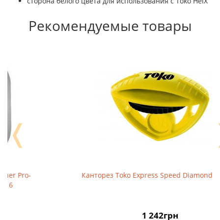
сторона белого цвета для использования с Toko HelX
Рекомендуемые товары
❬
Канторез Toko Express Speed ​​Diamond 88°/87°
1 242грн