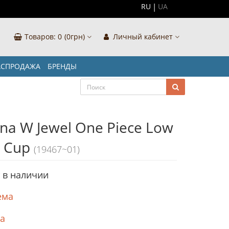
RU
UA
Товаров:
0
(0грн)
Личный кабинет
АСПРОДАЖА
БРЕНДЫ
na W Jewel One Piece Low
 Cup
(19467~01)
т в наличии
ема
ка