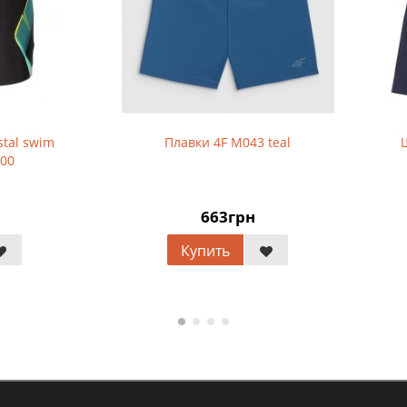
Плавки 4F M043 teal
Шорты мужские 4F M134 d
blue
663грн
1 037грн
Купить
Купить