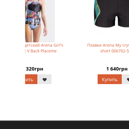
❬
Girl's
Плавки Arena My crystal swim
eme
short 006702-500
1 640грн
Купить