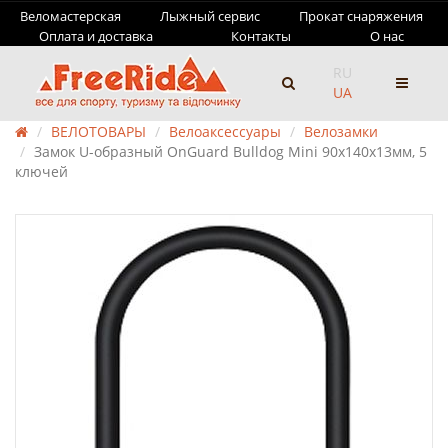
Веломастерская
Лыжный сервис
Прокат снаряжения
Оплата и доставка
Контакты
О нас
RU
UA
ВЕЛОТОВАРЫ
Велоаксессуары
Велозамки
Замок U-образный OnGuard Bulldog Mini 90x140х13мм, 5
ключей