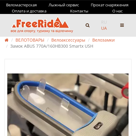
Веломастерская
Лыжный сервис
Прокат снаряжения
Оплата и доставка
Контакты
О нас
RU
UA
ВЕЛОТОВАРЫ
Велоаксессуары
Велозамки
Замок ABUS 770A/160HB300 Smartx USH