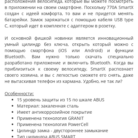
расположения велосипеда, которые вы можете посмотреть
в приложении на своем смартфоне. Поскольку 770A SmartX
создан с идеей комфорта, то вам и не придется менять
батарейки. Замок заряжаться с помощью кабеля USB type
C, который идет в комплекте с адаптером в розетку.
И основной фишкой новинки является инновационный
умный цилиндр без ключа, открыть который можно с
помощью смартфона (iOS или Android) и функции
Bluetooth. Вам нужно только скачать специально
разработано приложение и включить Bluetooth. Когда вы
приблизиться к своему велосипеду, SmartX распознает
своего хозяина, и вы с легкостью сможете его снять, даже
не вытаскивая телефон из кармана. Удобно, не так ли?
Особенности:
15 уровень защиты из 15 по шкале ABUS
Материал: закаленная сталь
Имеет антикоррозийное покрытие
Применена технология GRANIT
Применена технология PowerCell
Цилиндр замка - двустороннее замыкание
Тип цилиндра ABUS SMART