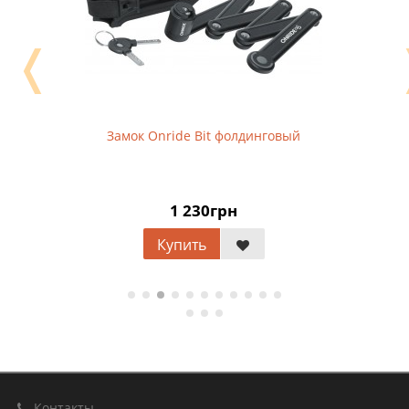
❬
Замок Onride Bit фолдинговый
1 230грн
Купить
Контакты