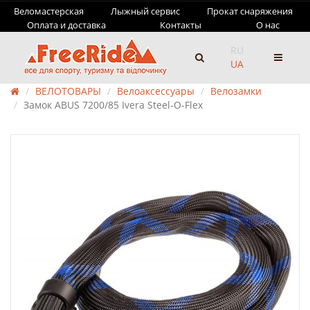
Веломастерская
Лыжный сервис
Прокат снаряжения
Оплата и доставка
Контакты
О нас
RU
UA
ВЕЛОТОВАРЫ
Велоаксессуары
Велозамки
Замок ABUS 7200/85 Ivera Steel-O-Flex