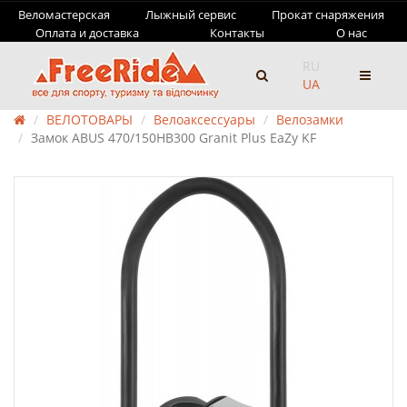
Веломастерская
Лыжный сервис
Прокат снаряжения
Оплата и доставка
Контакты
О нас
RU
UA
ВЕЛОТОВАРЫ
Велоаксессуары
Велозамки
Замок ABUS 470/150HB300 Granit Plus EaZy KF