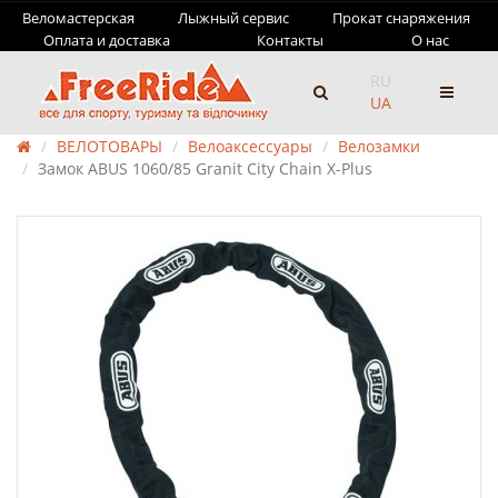
Веломастерская
Лыжный сервис
Прокат снаряжения
Оплата и доставка
Контакты
О нас
RU
UA
ВЕЛОТОВАРЫ
Велоаксессуары
Велозамки
Замок ABUS 1060/85 Granit City Chain X-Plus