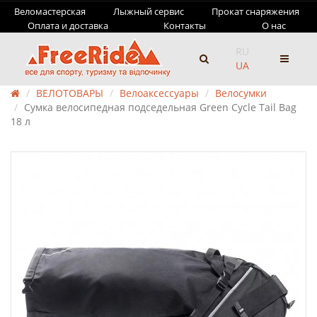
Веломастерская
Лыжный сервис
Прокат снаряжения
Оплата и доставка
Контакты
О нас
RU
UA
ВЕЛОТОВАРЫ
Велоаксессуары
Велосумки
Сумка велосипедная подседельная Green Cycle Tail Bag
18 л