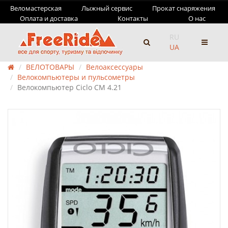
Веломастерская
Лыжный сервис
Прокат снаряжения
Оплата и доставка
Контакты
О нас
RU
UA
ВЕЛОТОВАРЫ
Велоаксессуары
Велокомпьютеры и пульсометры
Велокомпьютер Ciclo CM 4.21