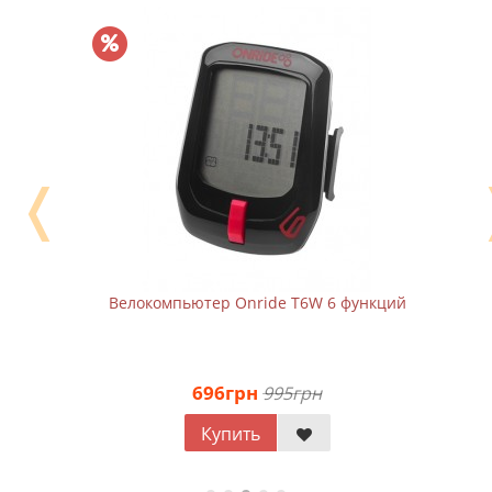
❬
Велокомпьютер Onride T6W 6 функций
696грн
995грн
Купить