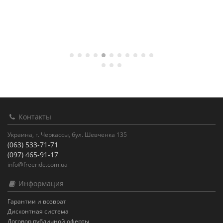
Контакты
Украина, г. Черкассы, бул. Шевченка 135
(063) 533-71-71
(097) 465-91-17
info@freeride.com.ua
Информация
Гарантии и возврат
Дисконтная система
Договор публичной оферты