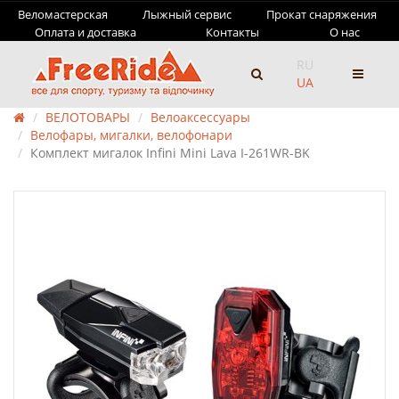
Веломастерская
Лыжный сервис
Прокат снаряжения
Оплата и доставка
Контакты
О нас
RU
UA
ВЕЛОТОВАРЫ
Велоаксессуары
Велофары, мигалки, велофонари
Комплект мигалок Infini Mini Lava I-261WR-BK