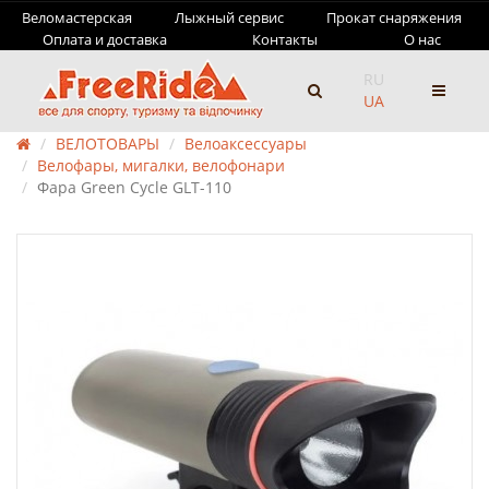
Веломастерская
Лыжный сервис
Прокат снаряжения
Оплата и доставка
Контакты
О нас
RU
UA
ВЕЛОТОВАРЫ
Велоаксессуары
Велофары, мигалки, велофонари
Фара Green Cycle GLT-110