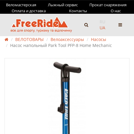
Веломастерская
Лыжный сервис
Прокат снаряжения
Оплата и доставка
Контакты
О нас
RU
UA
ВЕЛОТОВАРЫ
Велоаксессуары
Насосы
Насос напольный Park Tool PFP-8 Home Mechanic