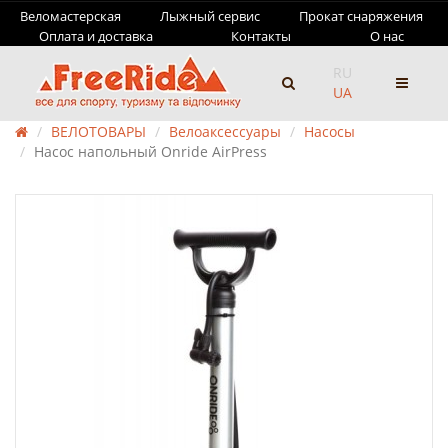
Веломастерская
Лыжный сервис
Прокат снаряжения
Оплата и доставка
Контакты
О нас
RU
UA
ВЕЛОТОВАРЫ
Велоаксессуары
Насосы
Насос напольный Onride AirPress