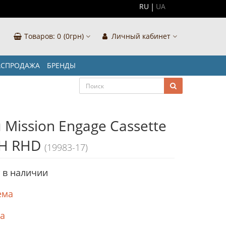
RU
UA
Товаров:
0
(0грн)
Личный кабинет
АСПРОДАЖА
БРЕНДЫ
 Mission Engage Cassette
H RHD
(19983-17)
т в наличии
ема
ка