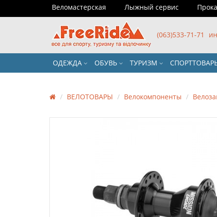
Веломастерская
Лыжный сервис
Прока
(063)533-71-71
ин
ОДЕЖДА
ОБУВЬ
ТУРИЗМ
СПОРТТОВА
ВЕЛОТОВАРЫ
Велокомпоненты
Велоза