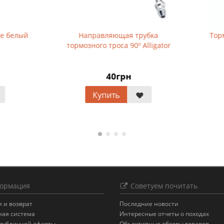
Направляющая трубка
Тормозные колодки Tektro
мозного троса 90º Alligator
836.12 63 мм
40грн
132грн
Купить
Купить
ормация
Советуем почитать
 и возврат
Последние новости
ная система
Интересные отчеты о походах
 публичной оферты
Объективные обзоры товаров