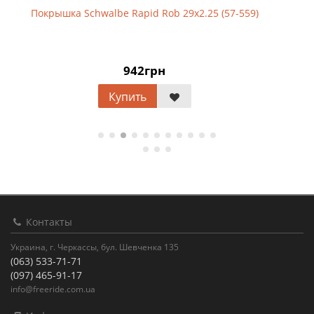
Покрышка Schwalbe Rapid Rob 29х2.25 (57-559)
942грн
Купить
Контакты
Украина, г. Черкассы, бул. Шевченка 135
(063) 533-71-71
(097) 465-91-17
info@freeride.com.ua