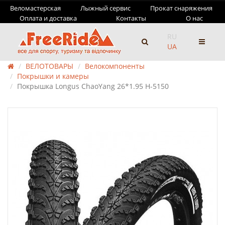
Веломастерская
Лыжный сервис
Прокат снаряжения
Оплата и доставка
Контакты
О нас
RU
UA
ВЕЛОТОВАРЫ
Велокомпоненты
Покрышки и камеры
Покрышка Longus ChaoYang 26*1.95 H-5150