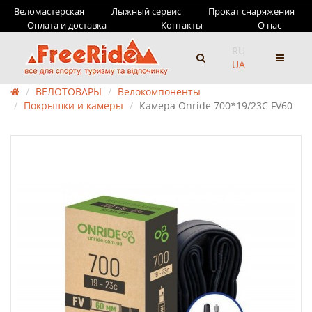
Веломастерская
Лыжный сервис
Прокат снаряжения
Оплата и доставка
Контакты
О нас
RU
UA
ВЕЛОТОВАРЫ
Велокомпоненты
Покрышки и камеры
Камера Onride 700*19/23C FV60