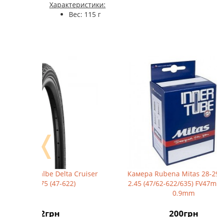
Характеристики:
Вес: 115 г
❬
Cruiser
Камера Rubena Mitas 28-29*1.75-
Гер
)
2.45 (47/62-622/635) FV47mm, BSC
0.9mm
200грн