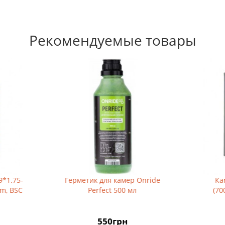
Рекомендуемые товары
метик для камер Onride
Камера Schwalbe AV17 2
Perfect 500 мл
(700x28/45C-28/47-622/63
550грн
340грн