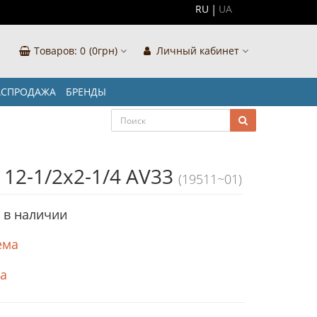
RU
UA
Товаров:
0
(0грн)
Личный кабинет
АСПРОДАЖА
БРЕНДЫ
 12-1/2x2-1/4 AV33
(19511~01)
т в наличии
ема
ка