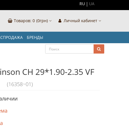
RU
UA
Товаров:
0
(0грн)
Личный кабинет
АСПРОДАЖА
БРЕНДЫ
nson CH 29*1.90-2.35 VF
(16358~01)
наличии
ема
ка