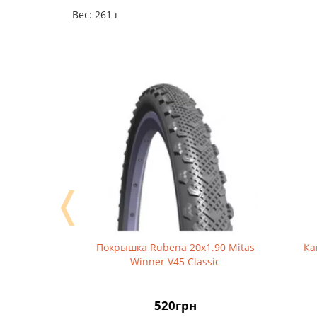
Вес: 261 г
❬
-1/2 x
Покрышка Rubena 20х1.90 Mitas
Камера
Winner V45 Classic
S
520грн