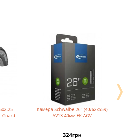
❭
25
Камера Schwalbe 26" (40/62x559)
Камера 
ard
AV13 40мм EK AGV
2.45 
324грн